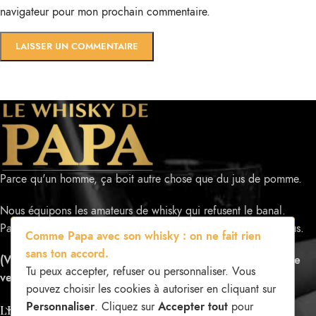
navigateur pour mon prochain commentaire.
Parce qu'un homme, ça boit autre chose que du jus de pomme.
Nous équipons les amateurs de whisky qui refusent le banal.
Papa ne faisait jamais de compromis sur ses outils. Toi non plus.
Comme Papa avec son whisky : on ne fait rien
sans ton accord.
(Vente d'accessoires de dégustation uniquement — Pas de
Tu peux accepter, refuser ou personnaliser. Vous
vente d'alcool)
pouvez choisir les cookies à autoriser en cliquant sur
Personnaliser
. Cliquez sur
Accepter tout
pour
LES SECRETS DE PAPA