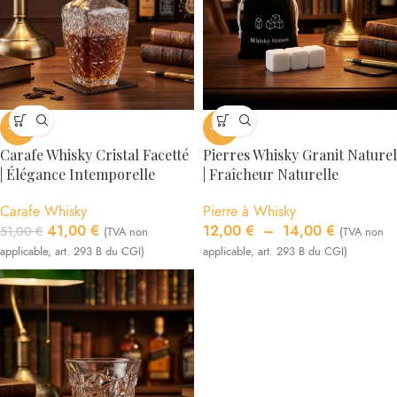
-20%
-24%
Carafe Whisky Cristal Facetté
Pierres Whisky Granit Naturel
| Élégance Intemporelle
| Fraîcheur Naturelle
Carafe Whisky
Pierre à Whisky
41,00
€
12,00
€
–
14,00
€
51,00
€
(TVA non
(TVA non
applicable, art. 293 B du CGI)
applicable, art. 293 B du CGI)