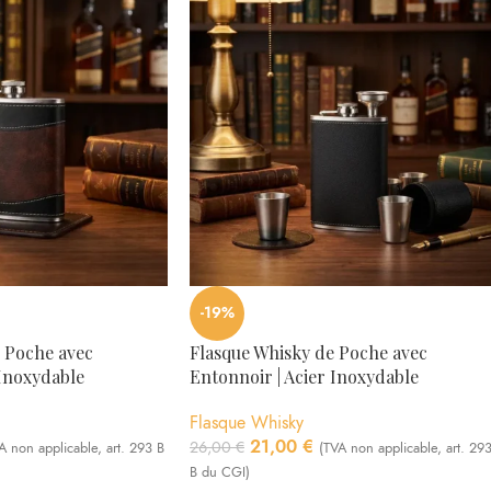
-19%
 Poche avec
Flasque Whisky de Poche avec
 Inoxydable
Entonnoir | Acier Inoxydable
Flasque Whisky
21,00
€
26,00
€
A non applicable, art. 293 B
(TVA non applicable, art. 29
B du CGI)