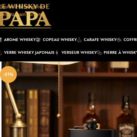
Sauter à la navigation
Skip to main content
AROME WHISKY
COPEAU WHISKY
CARAFE WHISKY
COFFR
VERRE WHISKY JAPONAIS
VERSEUR WHISKY
PIERRE À WHISK
-21%