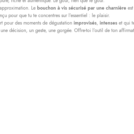
 pure, riche et authentique. Le goût, rien que le goût.
’approximation. Le
bouchon à vis sécurisé par une charnière
est 
u pour que tu te concentres sur l’essentiel : le plaisir.
rt pour des moments de dégustation
improvisés
,
intenses
et qui t
ne décision, un geste, une gorgée. Offre-toi l’outil de ton affirmati