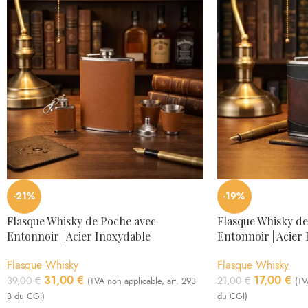
-21%
-19%
Flasque Whisky de Poche avec
Flasque Whisky de
Entonnoir | Acier Inoxydable
Entonnoir | Acier
Flasque Whisky
Flasque Whisky
31,00
€
17,00
€
39,00
€
21,00
€
(TVA non applicable, art. 293
(TV
B du CGI)
du CGI)