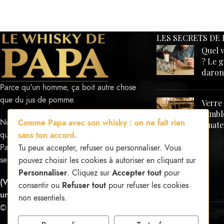
LES SECRETS DE 
Quel 
? Le 
daron
Parce qu'un homme, ça boit autre chose
que du jus de pomme.
Verre
tumble
Nous équipons les amateurs de whisky
Comme Papa avec son whisky : on ne fait rien
amate
qui refusent le banal.
sans ton accord.
Papa ne faisait jamais de compromis sur
Tu peux accepter, refuser ou personnaliser. Vous
ses outils. Toi non plus.
pouvez choisir les cookies à autoriser en cliquant sur
Personnaliser
. Cliquez sur
Accepter tout
pour
(Vente d'accessoires de dégustation
consentir ou
Refuser tout
pour refuser les cookies
uniquement — Pas de vente d'alcool)
non essentiels.
© 2026 -
Le Whisky de Papa
. Tous droits réservés.