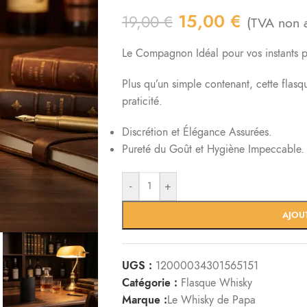
15,00
€
19,00
€
(TVA non a
Le Compagnon Idéal pour vos instants p
Plus qu’un simple contenant, cette flasq
praticité.
Discrétion et Élégance Assurées.
Pureté du Goût et Hygiène Impeccable.
-
+
AJOU
UGS :
12000034301565151
Catégorie :
Flasque Whisky
Marque :
Le Whisky de Papa