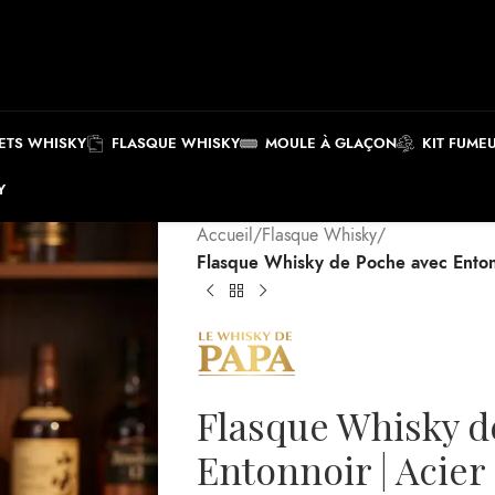
ETS WHISKY
FLASQUE WHISKY
MOULE À GLAÇON
KIT FUME
Y
Accueil
/
Flasque Whisky
/
Flasque Whisky de Poche avec Entonn
Flasque Whisky d
Entonnoir | Acier