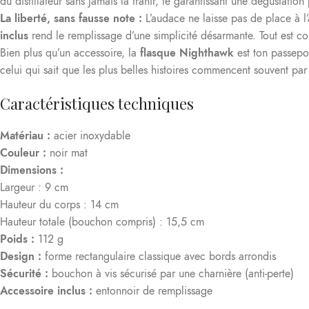
du distillateur sans jamais la trahir, te garantissant une dégustation
La liberté, sans fausse note :
L’audace ne laisse pas de place à l
inclus
rend le remplissage d’une simplicité désarmante. Tout est conç
Bien plus qu’un accessoire, la
flasque Nighthawk
est ton passepo
celui qui sait que les plus belles histoires commencent souvent par u
Caractéristiques techniques
Matériau :
acier inoxydable
Couleur :
noir mat
Dimensions :
Largeur : 9 cm
Hauteur du corps : 14 cm
Hauteur totale (bouchon compris) : 15,5 cm
Poids :
112 g
Design :
forme rectangulaire classique avec bords arrondis
Sécurité :
bouchon à vis sécurisé par une charnière (anti-perte)
Accessoire inclus :
entonnoir de remplissage